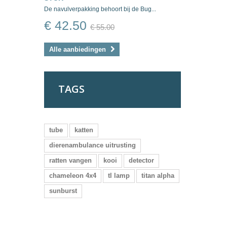
De navulverpakking behoort bij de Bug...
€ 42.50
€ 55.00
Alle aanbiedingen
TAGS
tube
katten
dierenambulance uitrusting
ratten vangen
kooi
detector
chameleon 4x4
tl lamp
titan alpha
sunburst