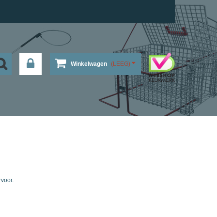
Winkelwagen
(LEEG)
rvoor.