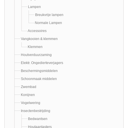
Lampen
Breukvrije lampen
Normale Lampen
Accessoires
Vangkooien & klemmen
Klemmen
Houtverduurzaming
Elektr. Ongedierteverjagers
Beschermingsmiddelen
Schoonmaak middelen
Zwembad
Konijnen
Vogelwering
Insectenbestrijding
Bedwantsen
Houtaantasters