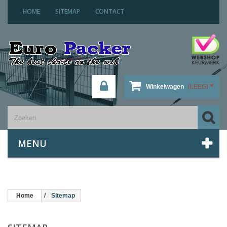
HOME
SITEMAP
CONTACT
Winkelwagen
(LEEG)
MENU
Home
Sitemap